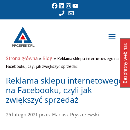
Przejdź
Facebook
LinkedIn
Instagram
YouTube
do
treści
Men
Bezpłatny webinar.
Strona główna
»
Blog
»
Reklama sklepu internetowego na
Facebooku, czyli jak zwiększyć sprzedaż
Reklama sklepu internetowego
na Facebooku, czyli jak
zwiększyć sprzedaż
25 lutego 2021
przez
Mariusz Pryszczewski