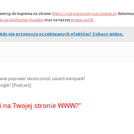
ersji do kupienia na stronie
https://vod.mariuszpryszczewski.pl
. Natomia
le na platformie Youtube
oraz na naszej
grupie na FB.
Ads nie przynoszą oczekiwanych efektów? Zobacz wideo.
wanie poprawić skuteczność swoich kampanii?
oogle? [Podcast]
ci na Twojej stronie WWW?”