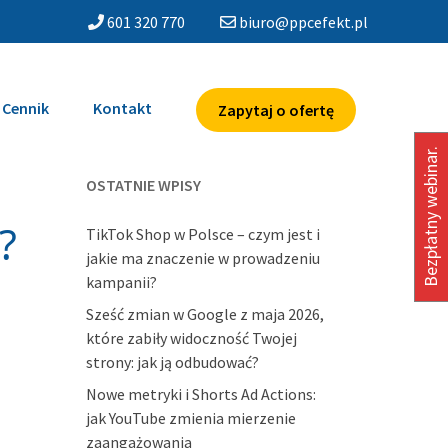
601 320 770
biuro@ppcefekt.pl
Cennik
Kontakt
Zapytaj o ofertę
Bezpłatny webinar.
OSTATNIE WPISY
?
TikTok Shop w Polsce – czym jest i
jakie ma znaczenie w prowadzeniu
kampanii?
Sześć zmian w Google z maja 2026,
które zabiły widoczność Twojej
strony: jak ją odbudować?
Nowe metryki i Shorts Ad Actions:
jak YouTube zmienia mierzenie
zaangażowania