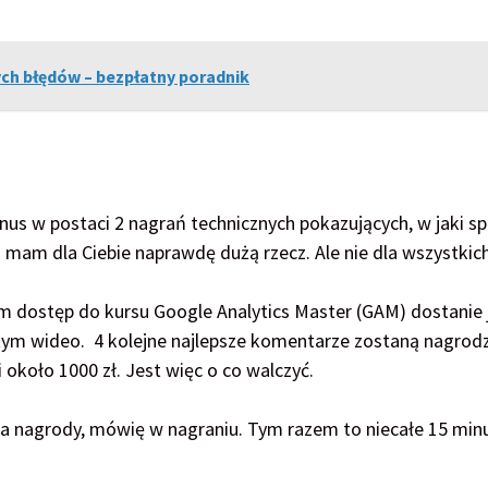
ch błędów – bezpłatny poradnik
nus w postaci 2 nagrań technicznych pokazujących, w jaki s
mam dla Ciebie naprawdę dużą rzecz. Ale nie dla wszystkic
m dostęp do kursu Google Analytics Master (GAM) dostanie
 tym wideo. 4 kolejne najlepsze komentarze zostaną nagrod
oło 1000 zł. Jest więc o co walczyć.
nia nagrody, mówię w nagraniu. Tym razem to niecałe 15 minu