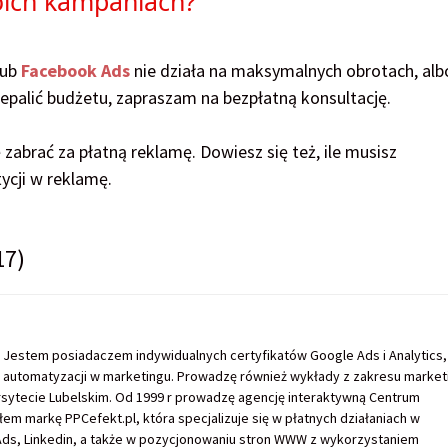
oich kampaniach?
lub
Facebook Ads
nie działa na maksymalnych obrotach, alb
zepalić budżetu, zapraszam na bezpłatną konsultację.
zabrać za płatną reklamę. Dowiesz się też, ile musisz
ycji w reklamę.
17)
 Jestem posiadaczem indywidualnych certyfikatów Google Ads i Analytics,
i automatyzacji w marketingu. Prowadzę również wykłady z zakresu market
rsytecie Lubelskim. Od 1999 r prowadzę agencję interaktywną Centrum
em markę PPCefekt.pl, która specjalizuje się w płatnych działaniach w
ds, Linkedin, a także w pozycjonowaniu stron WWW z wykorzystaniem