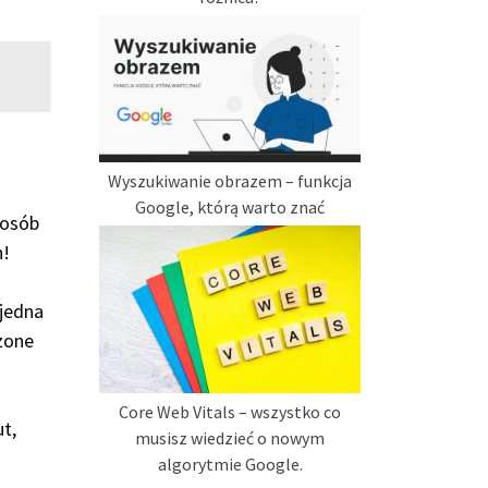
Wyszukiwanie obrazem – funkcja
Google, którą warto znać
posób
h!
 jedna
zone
Core Web Vitals – wszystko co
t,
musisz wiedzieć o nowym
algorytmie Google.