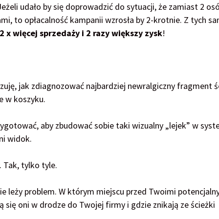
żeli udało by się doprowadzić do sytuacji, że zamiast 2 os
tami, to opłacalność kampanii wzrosła by 2-krotnie. Z tych s
2 x więcej sprzedaży i 2 razy większy zysk
!
ję, jak zdiagnozować najbardziej newralgiczny fragment ś
ie w koszyku.
zygotować, aby zbudować sobie taki wizualny „lejek” w syst
ni widok.
 Tak, tylko tyle.
dzie leży problem. W którym miejscu przed Twoimi potencjaln
ą się oni w drodze do Twojej firmy i gdzie znikają ze ścieżki