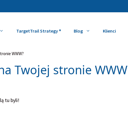
TargetTrail Strategy ®
Blog
Klienci
 stronie WWW?
i na Twojej stronie WWW
ą tu byli!