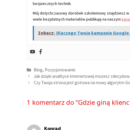
bezpiecznych technik.
Mój dotychczasowy dorobek szkoleniowy znajdziesz w w
wiele bezpłatnych materiałów publikuję na naszym
kana
Zobacz:
Dlaczego Twoje kampanie Google 
Kategorie
Blog
,
Pozycjonowanie
Jak dzięki analityce internetowej możesz zdecydo
Czy Twoja strona jest gotowa na nowy algorytm G
1 komentarz do “Gdzie giną klien
Konrad