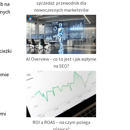
sprzedaż: przewodnik dla
ób na
nowoczesnych marketerów
amych
cieżki
AI Overview – co to jest i jak wpłynie
na SEO?
emie
ymi
ROI a ROAS – na czym polega
różnica?