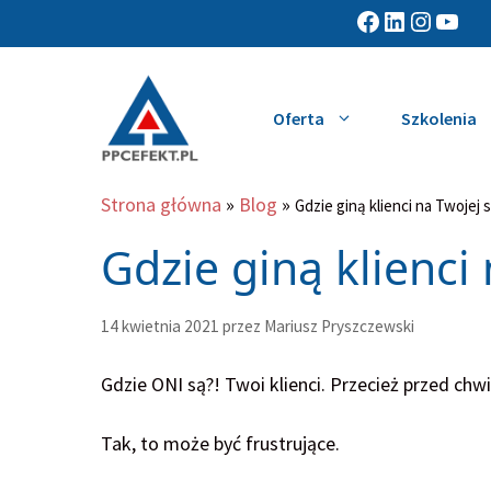
Przejdź
Facebook
LinkedIn
Instagram
YouTube
do
treści
Oferta
Szkolenia
Strona główna
»
Blog
»
Gdzie giną klienci na Twojej
Gdzie giną klienc
14 kwietnia 2021
przez
Mariusz Pryszczewski
Gdzie ONI są?! Twoi klienci. Przecież przed chwil
Tak, to może być frustrujące.