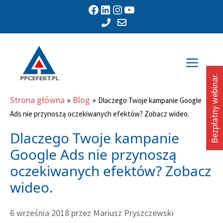
Przejdź
Facebook
LinkedIn
Instagram
YouTube
do
treści
Men
Bezpłatny webinar.
Strona główna
»
Blog
»
Dlaczego Twoje kampanie Google
Ads nie przynoszą oczekiwanych efektów? Zobacz wideo.
Dlaczego Twoje kampanie
Google Ads nie przynoszą
oczekiwanych efektów? Zobacz
wideo.
6 września 2018
przez
Mariusz Pryszczewski