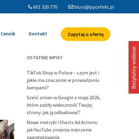
601 320 770
biuro@ppcefekt.pl
Cennik
Kontakt
Zapytaj o ofertę
Bezpłatny webinar.
OSTATNIE WPISY
TikTok Shop w Polsce – czym jest i
jakie ma znaczenie w prowadzeniu
kampanii?
Sześć zmian w Google z maja 2026,
które zabiły widoczność Twojej
strony: jak ją odbudować?
Nowe metryki i Shorts Ad Actions:
jak YouTube zmienia mierzenie
zaangażowania