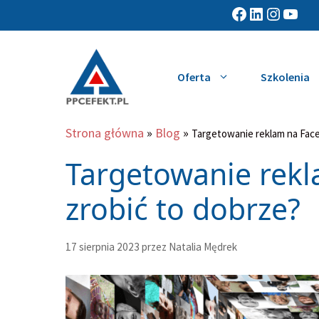
Przejdź
Facebook
LinkedIn
Instagram
YouTube
do
treści
Oferta
Szkolenia
Strona główna
»
Blog
»
Targetowanie reklam na Face
Targetowanie rek
zrobić to dobrze?
17 sierpnia 2023
przez
Natalia Mędrek