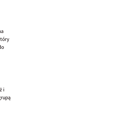
na
który
do
 i
grupą