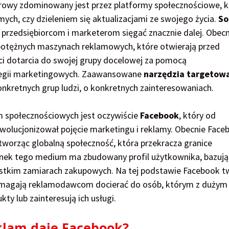
yfrowy zdominowany jest przez platformy społecznościowe, 
mych, czy dzieleniem się aktualizacjami ze swojego życia.
So
 przedsiębiorcom i marketerom sięgać znacznie dalej. Obecn
 potężnych maszynach reklamowych, które otwierają przed
ci dotarcia do swojej grupy docelowej za pomocą
ategii marketingowych. Zaawansowane
narzędzia targetow
onkretnych grup ludzi, o konkretnych zainteresowaniach.
m społecznościowych jest oczywiście
Facebook
, który od
lucjonizował pojęcie marketingu i reklamy. Obecnie Face
tworząc globalną społeczność, która przekracza granice
łonek tego medium ma zbudowany profil użytkownika, bazują
zystkim zamiarach zakupowych. Na tej podstawie Facebook t
pomagają reklamodawcom docierać do osób, którym z dużym
y lub zainteresują ich usługi.
eklam daje Facebook?