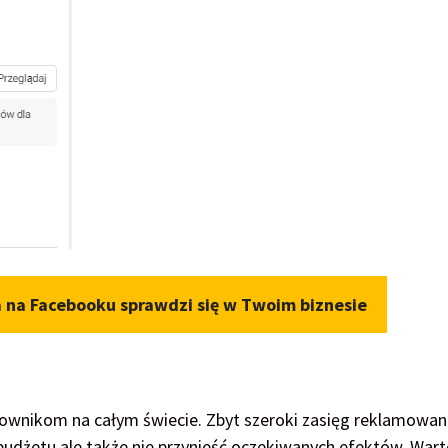
a na Facebooku sprawdzi się w Twoim biznesie
ownikom na całym świecie. Zbyt szeroki zasięg reklamowan
ć budżetu ale także nie przynieść oczekiwanych efektów. War