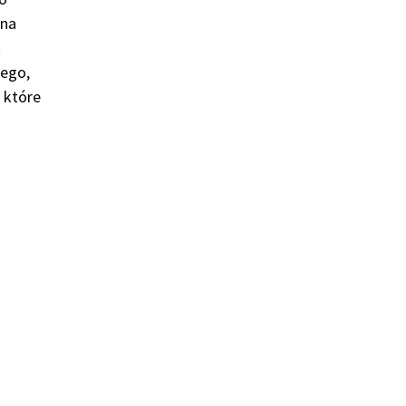
 na
t
nego,
 które