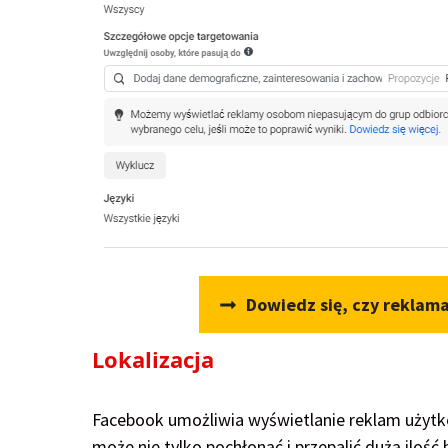
Dowiedz się, czy reklam
Lokalizacja
Facebook umożliwia wyświetlanie reklam użytk
może nie tylko pochłonąć i przepalić dużą iloś