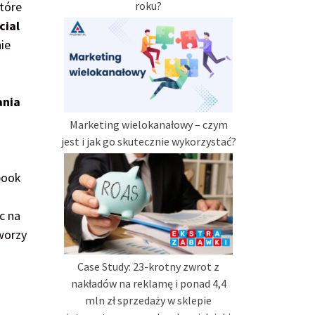
które
roku?
cial
ie
ania
Marketing wielokanałowy – czym
jest i jak go skutecznie wykorzystać?
book
c na
worzy
Case Study: 23-krotny zwrot z
nakładów na reklamę i ponad 4,4
mln zł sprzedaży w sklepie