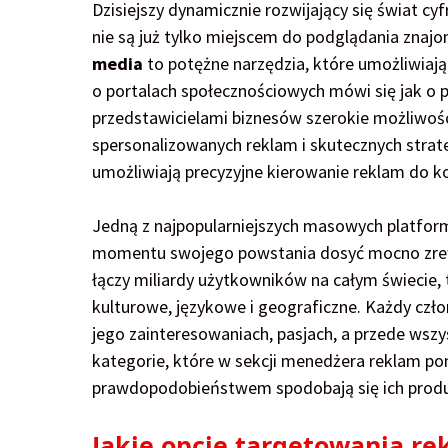
Dzisiejszy dynamicznie rozwijający się świat c
nie są już tylko miejscem do podglądania znajo
media
to potężne narzędzia, które umożliwiają
o portalach społecznościowych mówi się jak o
przedstawicielami biznesów szerokie możliwoś
spersonalizowanych reklam i skutecznych str
umożliwiają precyzyjne kierowanie reklam do k
Jedną z najpopularniejszych masowych platfor
momentu swojego powstania dosyć mocno zrewo
łączy miliardy użytkowników na całym świecie, 
kulturowe, językowe i geograficzne. Każdy cz
jego zainteresowaniach, pasjach, a przede ws
kategorie, które w sekcji menedżera reklam 
prawdopodobieństwem spodobają się ich produkt
Jakie opcje targetowania r