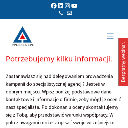
Przejdź
Facebook
LinkedIn
Instagram
YouTube
do
treści
Men
Bezpłatny webinar.
Potrzebujemy kilku informacji.
Zastanawiasz się nad delegowaniem prowadzenia
kampanii do specjalistycznej agencji? Jesteś w
dobrym miejscu. Wpisz poniżej podstawowe dane
kontaktowe i informacje o firmie, żeby mógł je ocenić
nasz specjalista. Po dokonaniu oceny skontaktujemy
się z Tobą, aby przedstawić warunki współpracy. W
polu z uwagami możesz opisać swoje wcześniejsze