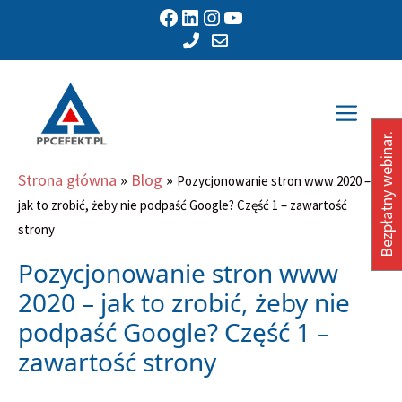
Przejdź
Facebook
LinkedIn
Instagram
YouTube
do
treści
Men
Bezpłatny webinar.
Strona główna
»
Blog
»
Pozycjonowanie stron www 2020 –
jak to zrobić, żeby nie podpaść Google? Część 1 – zawartość
strony
Pozycjonowanie stron www
2020 – jak to zrobić, żeby nie
podpaść Google? Część 1 –
zawartość strony