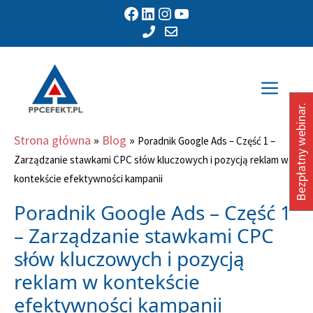
Przejdź
Facebook
LinkedIn
Instagram
YouTube
do
treści
Men
Bezpłatny webinar.
Strona główna
»
Blog
»
Poradnik Google Ads – Część 1 –
Zarządzanie stawkami CPC słów kluczowych i pozycją reklam w
kontekście efektywności kampanii
Poradnik Google Ads – Część 1
– Zarządzanie stawkami CPC
słów kluczowych i pozycją
reklam w kontekście
efektywności kampanii