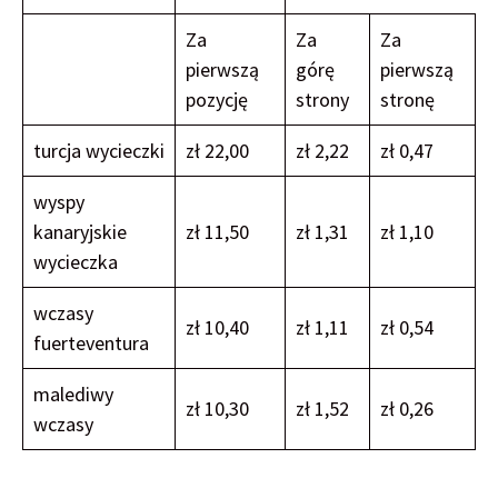
Za
Za
Za
pierwszą
górę
pierwszą
pozycję
strony
stronę
turcja wycieczki
zł 22,00
zł 2,22
zł 0,47
wyspy
kanaryjskie
zł 11,50
zł 1,31
zł 1,10
wycieczka
wczasy
zł 10,40
zł 1,11
zł 0,54
fuerteventura
malediwy
zł 10,30
zł 1,52
zł 0,26
wczasy