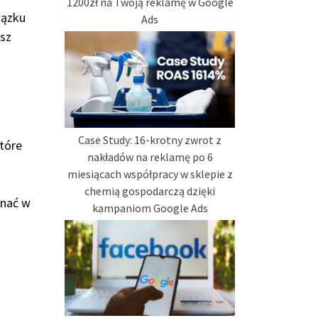
1200zł na Twoją reklamę w Google
iązku
Ads
esz
Case Study: 16-krotny zwrot z
tóre
nakładów na reklamę po 6
miesiącach współpracy w sklepie z
chemią gospodarczą dzięki
onać w
kampaniom Google Ads