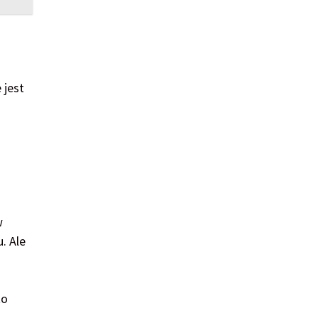
 jest
w
. Ale
to
,