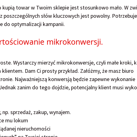
lbo kupią towar w Twoim sklepie jest stosunkowo mało. W zw
 z poszczególnych słów kluczowych jest powolny. Potrzebuj
e do optymalizacji kampanii.
rtościowanie mikrokonwersji.
ste. Wystarczy mierzyć mikrokonwersje, czyli małe kroki, k
 klientem. Dam Ci prosty przykład. Załóżmy, że masz biuro
stronie. Najważniejszą konwersją będzie zapewne wykonanie
 Jednak zanim do tego dojdzie, potencjalny klient musi wyk
, np. sprzedaż, zakup, wynajem.
ące mu lokum
glądanej nieruchomości
onych” na Twojej stronie.