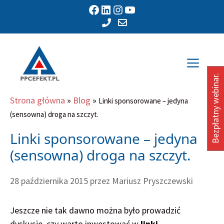
Przejdź
Facebook
LinkedIn
Instagram
YouTube
do
treści
Men
Bezpłatny webinar.
Strona główna
»
Blog
»
Linki sponsorowane – jedyna
(sensowna) droga na szczyt.
Linki sponsorowane – jedyna
(sensowna) droga na szczyt.
28 października 2015
przez
Mariusz Pryszczewski
Jeszcze nie tak dawno można było prowadzić
dyskusje, czy warto inwestować w
linki