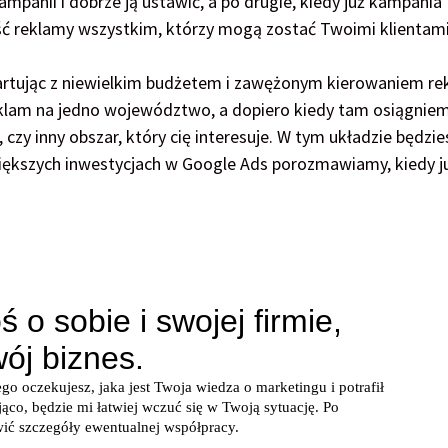
mpanii i dobrze ją ustawić, a po drugie, kiedy już kampania
ść reklamy wszystkim, którzy mogą zostać Twoimi klientami
artując z niewielkim budżetem i zawężonym kierowaniem re
lam na jedno województwo, a dopiero kiedy tam osiągnie
czy inny obszar, który cię interesuje. W tym układzie będzie
większych inwestycjach w Google Ads porozmawiamy, kiedy j