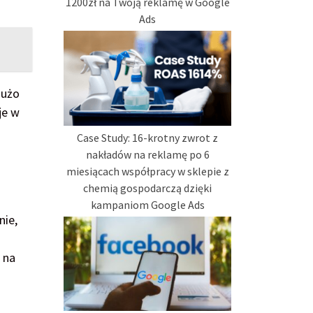
1200zł na Twoją reklamę w Google
Ads
dużo
je w
Case Study: 16-krotny zwrot z
nakładów na reklamę po 6
miesiącach współpracy w sklepie z
chemią gospodarczą dzięki
kampaniom Google Ads
nie,
 na