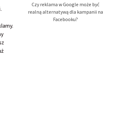
Czy reklama w Google może być
.
realną alternatywą dla kampanii na
Facebooku?
klamy.
my
sz
uż