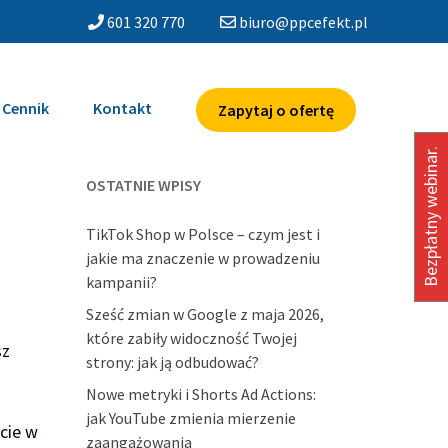
601 320 770
biuro@ppcefekt.pl
Cennik
Kontakt
Zapytaj o ofertę
Bezpłatny webinar.
OSTATNIE WPISY
TikTok Shop w Polsce – czym jest i
jakie ma znaczenie w prowadzeniu
kampanii?
Sześć zmian w Google z maja 2026,
które zabiły widoczność Twojej
sz
strony: jak ją odbudować?
Nowe metryki i Shorts Ad Actions:
jak YouTube zmienia mierzenie
ście w
zaangażowania