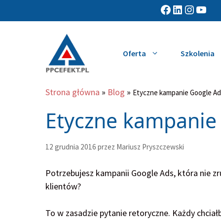
Przejdź
Facebook
LinkedIn
Instagram
YouTube
do
treści
Oferta
Szkolenia
Strona główna
»
Blog
»
Etyczne kampanie Google Ad
Etyczne kampanie
12 grudnia 2016
przez
Mariusz Pryszczewski
Potrzebujesz kampanii Google Ads, która nie z
klientów?
To w zasadzie pytanie retoryczne. Każdy chciał