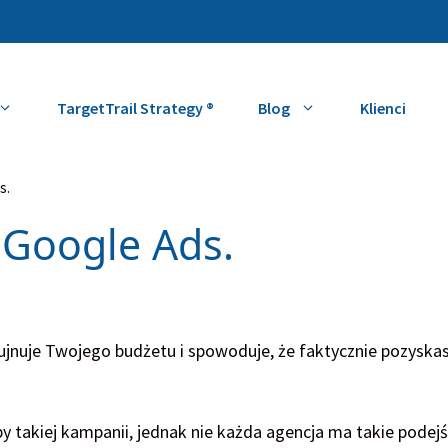
TargetTrail Strategy ®
Blog
Klienci
s.
 Google Ads.
rujnuje Twojego budżetu i spowoduje, że faktycznie pozyska
by takiej kampanii, jednak nie każda agencja ma takie podej