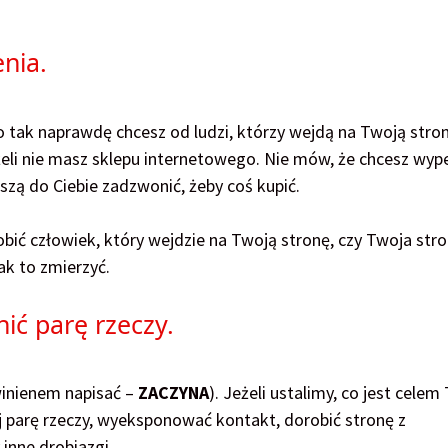
nia.
o tak naprawdę chcesz od ludzi, którzy wejdą na Twoją stron
eżeli nie masz sklepu internetowego. Nie mów, że chcesz wyp
muszą do Ciebie zadzwonić, żeby coś kupić.
obić człowiek, który wejdzie na Twoją stronę, czy Twoja str
ak to zmierzyć.
ić parę rzeczy.
winienem napisać –
ZACZYNA
). Jeżeli ustalimy, co jest celem
ej parę rzeczy, wyeksponować kontakt, dorobić stronę z
inne drobiazgi.