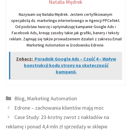
Natalia Mędrek
Nazywam się Natalia Mędrek. Jestem certyfikowanym
specjalistą ds. marketingu internetowego w Agencji PPCefekt.
Od podstaw tworzę i optymalizuję kampanie Google Ads i
Facebook Ads, kreuję zasoby takie jak grafiki, banery i teksty
reklam. Zajmuję się także prowadzeniem działań z zakresu Email
Marketing Automation w środowisku Edrone.
Zobacz:
Poradnik Google Ads – Część 4 – Wpływ
konstrukcji kodu strony na skuteczność
kampanii.
Kategorie
Blog
,
Marketing Automation
Edrone – zachowania klientów mają moc
Case Study: 23-krotny zwrot z nakładów na
reklamę i ponad 4,4 mln zł sprzedaży w sklepie