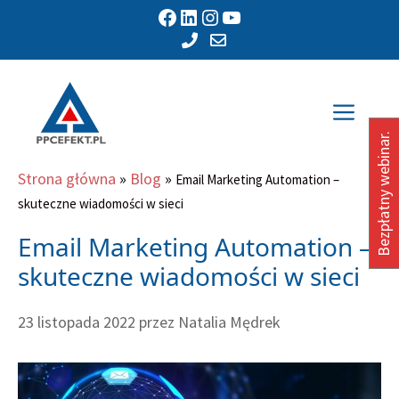
Przejdź
Facebook
LinkedIn
Instagram
YouTube
do
treści
Men
Bezpłatny webinar.
Strona główna
»
Blog
»
Email Marketing Automation –
skuteczne wiadomości w sieci
Email Marketing Automation –
skuteczne wiadomości w sieci
23 listopada 2022
przez
Natalia Mędrek