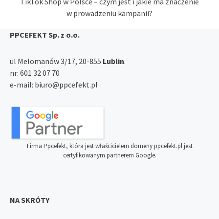
TikTok Shop w Polsce – czym jest i jakie ma znaczenie
w prowadzeniu kampanii?
PPCEFEKT Sp. z o.o.
ul Melomanów 3/17, 20-855
Lublin
.
nr:
601 32 07 70
e-mail:
biuro@ppcefekt.pl
Firma Ppcefekt, która jest właścicielem domeny ppcefekt.pl jest
certyfikowanym partnerem Google.
NA SKRÓTY