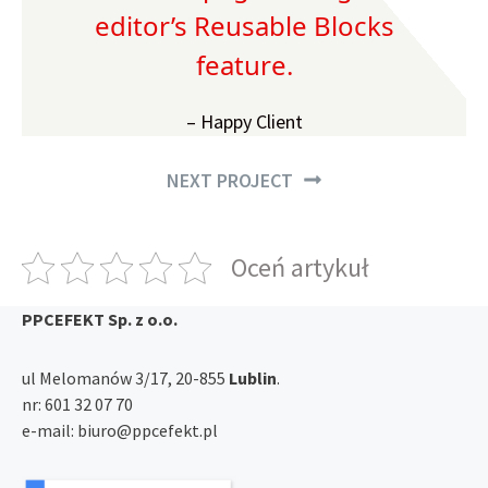
editor’s Reusable Blocks
feature.
– Happy Client
NEXT PROJECT
Oceń artykuł
PPCEFEKT Sp. z o.o.
ul Melomanów 3/17, 20-855
Lublin
.
nr:
601 32 07 70
e-mail:
biuro@ppcefekt.pl