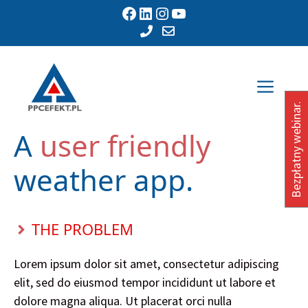
Przejdź
Facebook
LinkedIn
Instagram
YouTube
do
treści
Men
Bezpłatny webinar.
A
user friendly
weather app.
THE PROBLEM
Lorem ipsum dolor sit amet, consectetur adipiscing
elit, sed do eiusmod tempor incididunt ut labore et
dolore magna aliqua. Ut placerat orci nulla